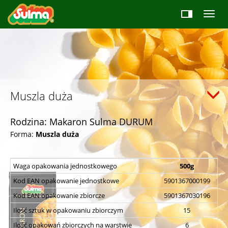
Muszla duża
Rodzina: Makaron Sulma DURUM
Forma:
Muszla duża
Waga opakowania jednostkowego
500g
Kod EAN opakowanie jednostkowe
5901367000199
Kod EAN opakowanie zbiorcze
5901367030196
Ilość sztuk w opakowaniu zbiorczym
15
Ilość opakowań zbiorczych na warstwie
6