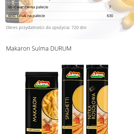
Ilość warstw na palecie
7
Ilość sztuk na palecie
630
Okres przydatności do spożycia: 720 dni
Makaron Sulma DURUM