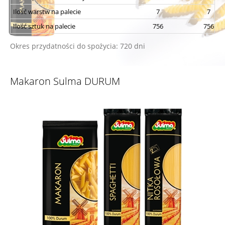
Ilość warstw na palecie
7
7
Ilość sztuk na palecie
756
756
Okres przydatności do spożycia: 720 dni
Makaron Sulma DURUM