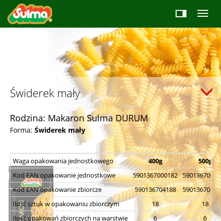
Świderek mały
Rodzina: Makaron Sulma DURUM
Forma:
Świderek mały
Waga opakowania jednostkowego
400g
500g
Kod EAN opakowanie jednostkowe
5901367000182
59013670001
Kod EAN opakowanie zbiorcze
590136704188
59013670401
Ilość sztuk w opakowaniu zbiorczym
18
18
Ilość opakowań zbiorczych na warstwie
6
6