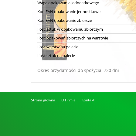
Waga opakowania jednostkowego
Kod EAN opakowanie jednostkowe
Kod EAN opakowanie zbiorcze
Ilość sztuk w opakowaniu zbiorczym
Ilość opakowań zbiorczych na warstwie
Ilość warstw na palecie
Ilość sztuk na palecie
Okres przydatności do spożycia: 720 dni
Strona główna
O Firmie
Kontakt