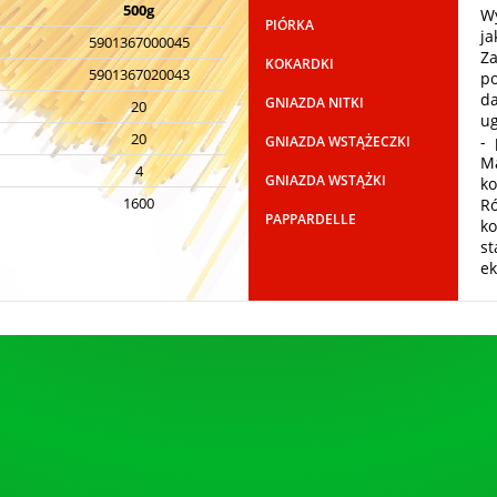
500g
Wy
PIÓRKA
ja
5901367000045
Z
KOKARDKI
5901367020043
p
da
GNIAZDA NITKI
20
ug
20
- 
GNIAZDA WSTĄŻECZKI
Ma
4
GNIAZDA WSTĄŻKI
k
1600
Ró
PAPPARDELLE
ko
st
ek