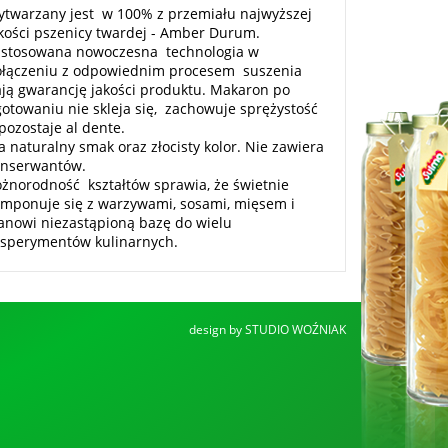
twarzany jest w 100% z przemiału najwyższej
kości pszenicy twardej - Amber Durum.
astosowana nowoczesna technologia w
ołączeniu z odpowiednim procesem suszenia
ją gwarancję jakości produktu. Makaron po
otowaniu nie skleja się, zachowuje sprężystość
pozostaje al dente.
 naturalny smak oraz złocisty kolor. Nie zawiera
onserwantów.
żnorodność kształtów sprawia, że świetnie
mponuje się z warzywami, sosami, mięsem i
anowi niezastąpioną bazę do wielu
sperymentów kulinarnych.
design by
STUDIO WOŹNIAK