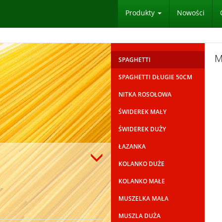
Produkty
Nowości
M
SPAGHETTI
SPAGHETTI DŁUGIE 50CM
NITKA ROSOŁOWA
ŚWIDEREK MAŁY
ŚWIDEREK DUŻY
ŁAZANKA
KOLANKO DUŻE
KOLANKO MAŁE
MUSZELKA MAŁA
MUSZLA DUŻA